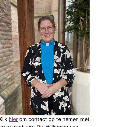
Klik
hier
om contact op te nemen met
onze predikant Ds. Willemien van