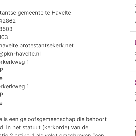
tantse gemeente te Havelte
42862
8503
103
/havelte.protestantsekerk.net
@pkn-havelte.nl
erkerkweg 1
PP
e
erkerkweg 1
PP
e
e is een geloofsgemeenschap die behoort
d. In het statuut (kerkorde) van de
ntie 2 artikel 1 als volgt omschreven “een