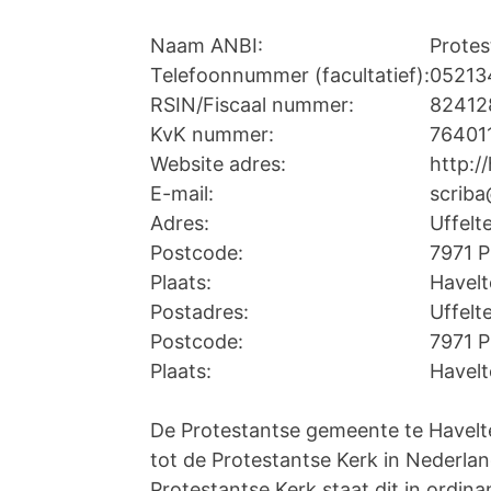
Naam ANBI:
Protes
Telefoonnummer (facultatief):
05213
RSIN/Fiscaal nummer:
82412
KvK nummer:
76401
Website adres:
http:/
E-mail:
scriba
Adres:
Uffelt
Postcode:
7971 
Plaats:
Havelt
Postadres:
Uffelt
Postcode:
7971 
Plaats:
Havelt
De Protestantse gemeente te Havelt
tot de Protestantse Kerk in Nederlan
Protestantse Kerk staat dit in ordina