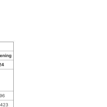
ening
24
796
.423