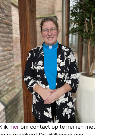
Klik
hier
om contact op te nemen met
onze predikant Ds. Willemien van