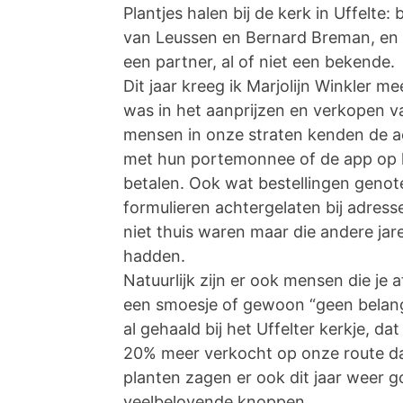
Plantjes halen bij de kerk in Uffelte
van Leussen en Bernard Breman, en d
een partner, al of niet een bekende.
Dit jaar kreeg ik Marjolijn Winkler m
was in het aanprijzen en verkopen va
mensen in onze straten kenden de ac
met hun portemonnee of de app op 
betalen. Ook wat bestellingen genot
formulieren achtergelaten bij adres
niet thuis waren maar die andere jar
hadden.
Natuurlijk zijn er ook mensen die je
een smoesje of gewoon “geen belang
al gehaald bij het Uffelter kerkje, dat
20% meer verkocht op onze route dan
planten zagen er ook dit jaar weer goe
veelbelovende knoppen .