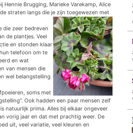
: bij Hennie Brugging, Marieke Varekamp, Alice
e straten langs die je zijn toegewezen met
ee die zeer bedreven
n de plantjes. Veel
tie en stonden klaar
hun telefoon om te
eerd en wat
sen van mensen die
en wel belangstelling
 afpoeieren, soms met
stelling”. Ook hadden een paar mensen zelf
 is natuurlijk prima. Alles bij elkaar ongeveer
 vorig jaar en dat met prachtig weer. De
d uit, veel variatie, veel kleuren en